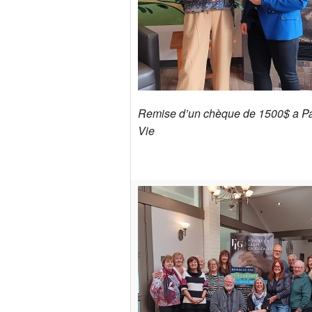
D
L
C
S
C
H
C
Remise d’un chèque de 1500$ a Pal
Vie
D
L