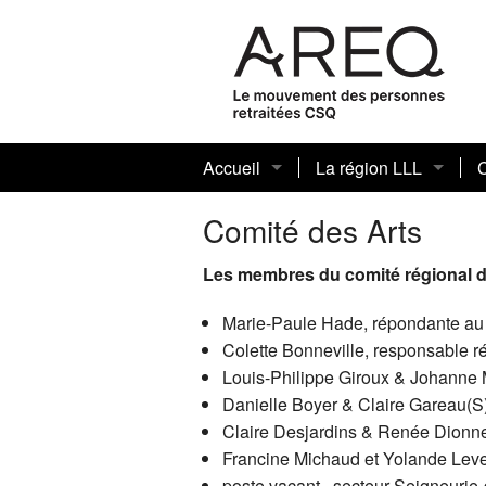
Accueil
La région LLL
Présentation de la région LLL
Mot de la présidente 
R
Comité des Arts
Conseil régional 202
C
Les membres du comité régional d
Rencontre régionale 
C
Marie-Paule Hade, répondante au 
Colette Bonneville, responsable r
Les neuf secteurs
L
Louis-Philippe Giroux & Johanne M
Danielle Boyer & Claire Gareau(S)
Congrès national 202
C
T
Claire Desjardins & Renée Dionne
Francine Michaud et Yolande Lever
R
poste vacant, secteur Seigneurie-d