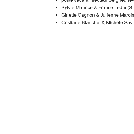
D
Sylvie Maurice & France Leduc(S)
Ginette Gagnon & Julienne Marois(
L
C
Cristiane Blanchet & Michèle Sava
S
C
H
C
D
L