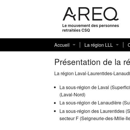
Accueil
La région LLL
Présentation de la région LLL
Mot de la présidente 
R
Présentation de la r
Conseil régional 202
C
La région Laval-Laurentides-Lanaudi
Rencontre régionale 
C
La sous-région de Laval (Superfici
(Laval-Nord)
Les neuf secteurs
L
La sous-région de Lanaudière (Sup
Congrès national 202
C
T
La sous-région des Laurentides (S
secteur F (Seigneurie-des-Mille-Ile
R