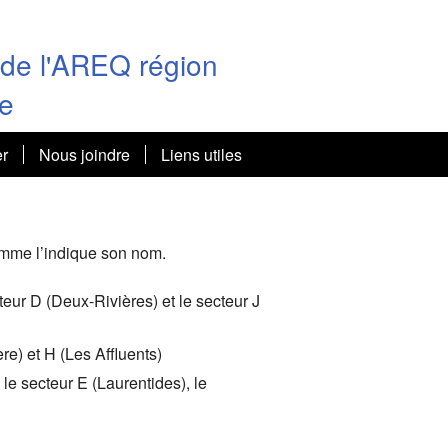
t de l'AREQ région
re
er
Nous joindre
Liens utiles
ces Régionales du 24 mars
omme l’indique son nom.
es femmes et des aînées
o
eur D (Deux-Rivières) et le secteur J
ès de l’AREQ (csq) à Lévis
e) et H (Les Affluents)
 2023
 2022
le secteur E (Laurentides), le
es femmes: photos
internationale des hommes
e régionale