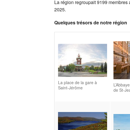
La région regroupait 9199 membres 
D
2025.
L
C
Quelques trésors de notre région
S
C
H
C
D
L
La place de la gare à
L’Abbaye
Saint-Jérôme
de St-Je